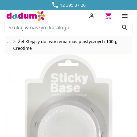




DOSTAWA OD 13,70 ZŁ
12 395 37 20




Rozwiń breadcrumbs
...
Żel Klejący do tworzenia mas plastycznych 100g,
Creotime