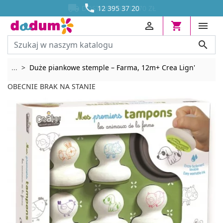




DOSTAWA OD 13,70 ZŁ
12 395 37 20




Rozwiń breadcrumbs
...
Duże piankowe stemple – Farma, 12m+ Crea Lign'
OBECNIE BRAK NA STANIE