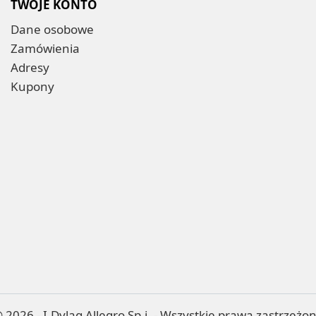
TWOJE KONTO
Dane osobowe
Zamówienia
Adresy
Kupony
 2026 - I.Dyląg Allegro Sp.j. - Wszystkie prawa zastrzeżo