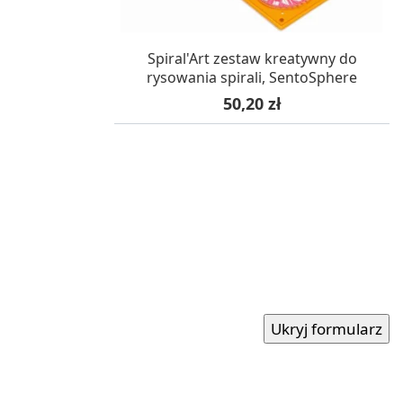
W MAGAZYNIE, DOSTAWA 24H
Spiral'Art zestaw kreatywny do
rysowania spirali, SentoSphere
Cena
50,20 zł