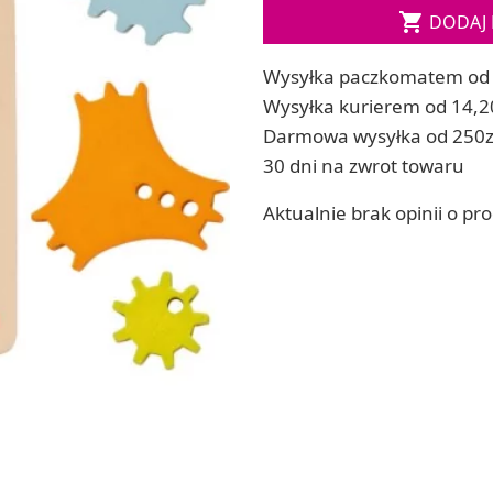
Soda, kwasek, formy do kul do kąpieli

DODAJ 
ia
Dodatki: barwniki i zapachy
ia
RZEŹBA, GLINY I ODLEWY
Wysyłka paczkomatem od 
ACHOWE
Lepienie i rzeźbienie
Wysyłka kurierem od 14,2
Odlewy dekoracyjne
Darmowa wysyłka od 250z
Tworzenie z gliny polimerowej
30 dni na zwrot towaru
Modelowanie dla dzieci
Aktualnie brak opinii o pr
 robótek ręcznych