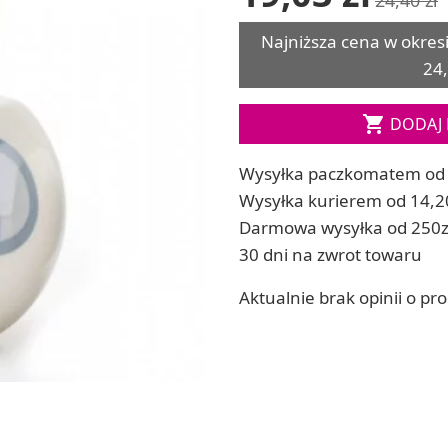
ia
Zestawy do kul do kąpieli
Najniższa cena w okres
ia
Soda, kwasek, formy do kul do kąpieli
24,
Dodatki: barwniki i zapachy
ACHOWE
RZEŹBA, GLINY I ODLEWY

DODAJ 
Lepienie i rzeźbienie
Odlewy dekoracyjne
Wysyłka paczkomatem od 
Tworzenie z gliny polimerowej
Wysyłka kurierem od 14,2
Modelowanie dla dzieci
 robótek ręcznych
Darmowa wysyłka od 250z
30 dni na zwrot towaru
Aktualnie brak opinii o pr