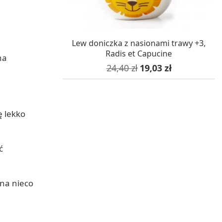
W MAGAZYNIE, DOSTAWA 24H
Lew doniczka z nasionami trawy +3,
Radis et Capucine
na
Cena podstawowa
Cena
24,40 zł
19,03 zł
ę lekko
ć
żna nieco