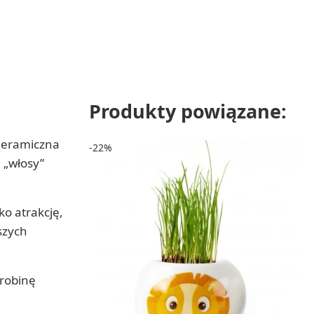
Produkty powiązane:
 Ceramiczna
-22%
 „włosy”
ko atrakcję,
szych
drobinę