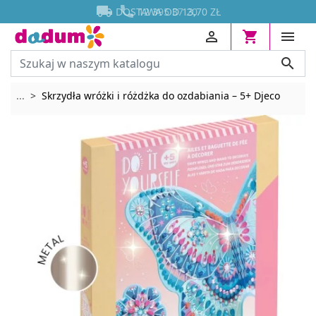




DOSTAWA OD 13,70 ZŁ




Rozwiń breadcrumbs
...
Skrzydła wróżki i różdżka do ozdabiania – 5+ Djeco