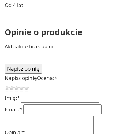
Od 4 lat.
Opinie o produkcie
Aktualnie brak opinii.
Napisz opinię
Ocena:
*
Imię:
*
Email:
*
Opinia:
*