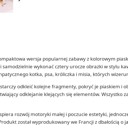
mpaktowa wersja popularnej zabawy z kolorowym piaskiem
 i samodzielnie wykonać cztery urocze obrazki w stylu kaw
patycznego kotka, psa, króliczka i misia, których wizeru
tarczy odkleić kolejne fragmenty, pokryć je piaskiem i
twiający odklejanie klejących się elementów. Wszystko 
wspiera rozwój motoryki małej i poczucie estetyki, jedno
Produkt został wyprodukowany we Francji z dbałością o j