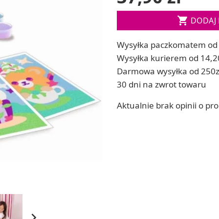
ia
Zestawy do kul do kąpieli

DODAJ 
ia
Soda, kwasek, formy do kul do kąpieli
Dodatki: barwniki i zapachy
ACHOWE
Wysyłka paczkomatem od 
RZEŹBA, GLINY I ODLEWY
Wysyłka kurierem od 14,2
Lepienie i rzeźbienie
Darmowa wysyłka od 250z
Odlewy dekoracyjne
30 dni na zwrot towaru
Tworzenie z gliny polimerowej
Modelowanie dla dzieci
Aktualnie brak opinii o pr
 robótek ręcznych
