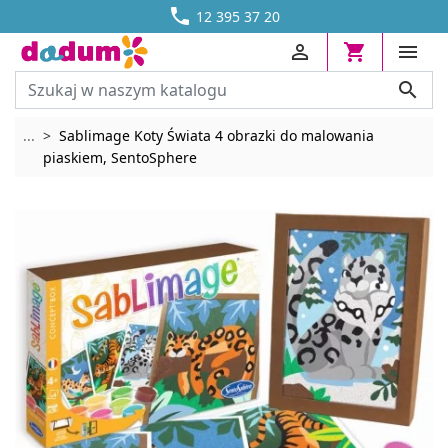




DOSTAWA OD 13,70 ZŁ
12 395 37 20




Rozwiń breadcrumbs
...
Sablimage Koty Świata 4 obrazki do malowania
piaskiem, SentoSphere