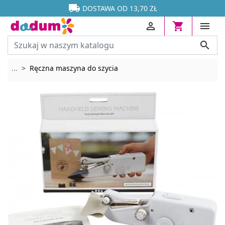




DOSTAWA OD 13,70 ZŁ




Rozwiń breadcrumbs
...
Ręczna maszyna do szycia