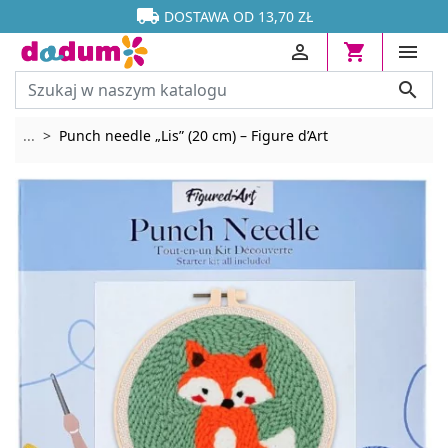




DOSTAWA OD 13,70 ZŁ




Rozwiń breadcrumbs
...
Punch needle „Lis” (20 cm) – Figure d’Art