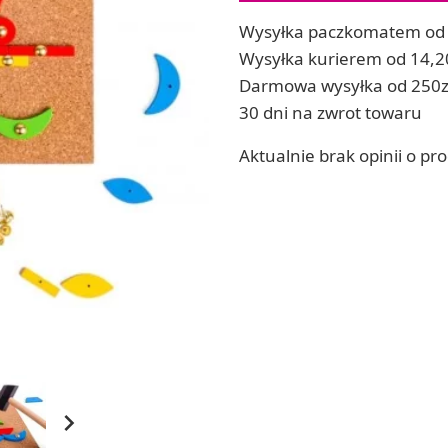
ia
Zestawy do kul do kąpieli
Wysyłka paczkomatem od 
ia
Soda, kwasek, formy do kul do kąpieli
Wysyłka kurierem od 14,2
Dodatki: barwniki i zapachy
Darmowa wysyłka od 250z
ACHOWE
RZEŹBA, GLINY I ODLEWY
30 dni na zwrot towaru
Lepienie i rzeźbienie
Aktualnie brak opinii o pr
Odlewy dekoracyjne
Tworzenie z gliny polimerowej
Modelowanie dla dzieci
 robótek ręcznych
