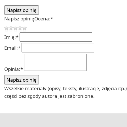
Napisz opinię
Ocena:
*
Imię:
*
Email:
*
Opinia:
*
Wszelkie materiały (opisy, teksty, ilustracje, zdjęcia
części bez zgody autora jest zabronione.