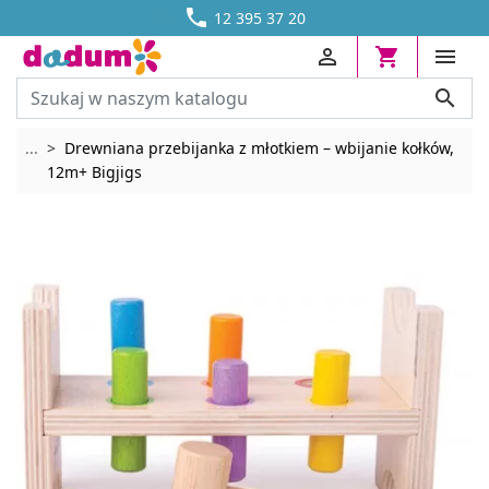




DOSTAWA OD 13,70 ZŁ
12 395 37 20




Rozwiń breadcrumbs
...
Drewniana przebijanka z młotkiem – wbijanie kołków,
12m+ Bigjigs