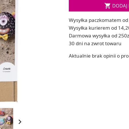
Soda, kwasek, formy do kul do kąpieli

DODAJ 
ia
Dodatki: barwniki i zapachy
ia
RZEŹBA, GLINY I ODLEWY
Wysyłka paczkomatem od 
ACHOWE
Lepienie i rzeźbienie
Wysyłka kurierem od 14,2
Odlewy dekoracyjne
Darmowa wysyłka od 250z
Tworzenie z gliny polimerowej
30 dni na zwrot towaru
Modelowanie dla dzieci
Aktualnie brak opinii o pr
 robótek ręcznych
