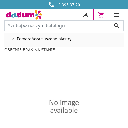




DOSTAWA OD 13,70 ZŁ
12 395 37 20




Rozwiń breadcrumbs
...
Pomarańcza suszone plastry
OBECNIE BRAK NA STANIE