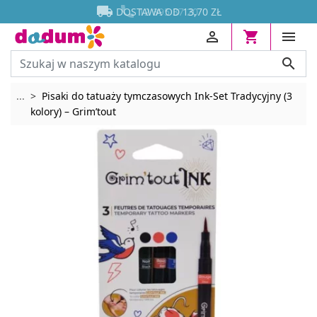




DOSTAWA OD 13,70 ZŁ




Rozwiń breadcrumbs
...
Pisaki do tatuaży tymczasowych Ink-Set Tradycyjny (3
kolory) – Grim’tout