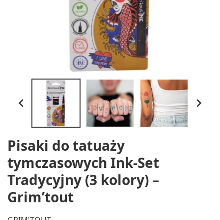


Pisaki do tatuaży
tymczasowych Ink-Set
Tradycyjny (3 kolory) –
Grim’tout
GRIM'TOUT