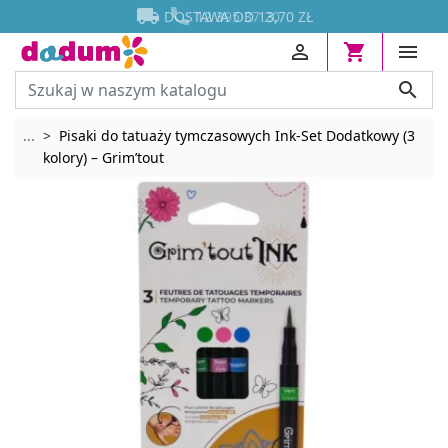




DOSTAWA OD 13,70 ZŁ




Rozwiń breadcrumbs
...
Pisaki do tatuaży tymczasowych Ink-Set Dodatkowy (3
kolory) – Grim’tout