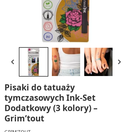


Pisaki do tatuaży
tymczasowych Ink-Set
Dodatkowy (3 kolory) –
Grim’tout
GRIM'TOUT