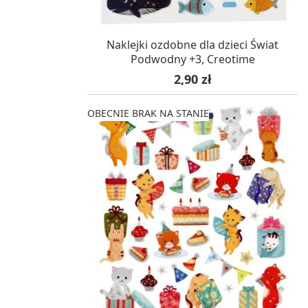
OCZEKUJEMY NA DOSTAWĘ
Naklejki ozdobne dla dzieci Świat
Podwodny +3, Creotime
Cena
2,90 zł
OBECNIE BRAK NA STANIE