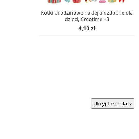
OCZEKUJEMY NA DOSTAWĘ
Kotki Urodzinowe naklejki ozdobne dla
dzieci, Creotime +3
Cena
4,10 zł