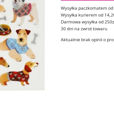
Soda, kwasek, formy do kul do kąpieli
ia
Wysyłka paczkomatem od 
Dodatki: barwniki i zapachy
ia
Wysyłka kurierem od 14,2
RZEŹBA, GLINY I ODLEWY
Darmowa wysyłka od 250z
ACHOWE
Lepienie i rzeźbienie
30 dni na zwrot towaru
Odlewy dekoracyjne
Tworzenie z gliny polimerowej
Aktualnie brak opinii o pr
Modelowanie dla dzieci
 robótek ręcznych