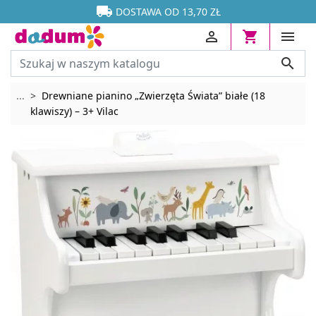




DOSTAWA OD 13,70 ZŁ




Rozwiń breadcrumbs
...
Drewniane pianino „Zwierzęta Świata” białe (18
klawiszy) – 3+ Vilac