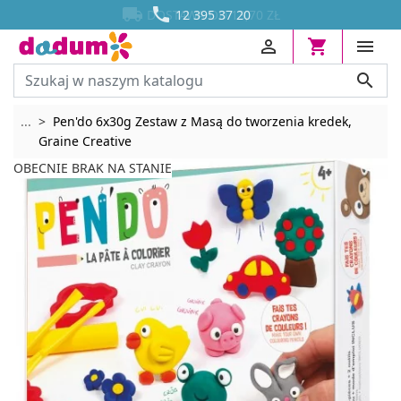




DOSTAWA OD 13,70 ZŁ
12 395 37 20




Rozwiń breadcrumbs
...
Pen'do 6x30g Zestaw z Masą do tworzenia kredek,
Graine Creative
OBECNIE BRAK NA STANIE