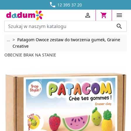




DOSTAWA OD 13,70 ZŁ
12 395 37 20




Rozwiń breadcrumbs
...
Patagom Owoce zestaw do tworzenia gumek, Graine
Creative
OBECNIE BRAK NA STANIE