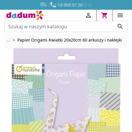




DOSTAWA OD 13,70 ZŁ
12 395 37 20




Rozwiń breadcrumbs
...
Papier Origami Kwiatki 20x20cm 60 arkuszy i naklejki