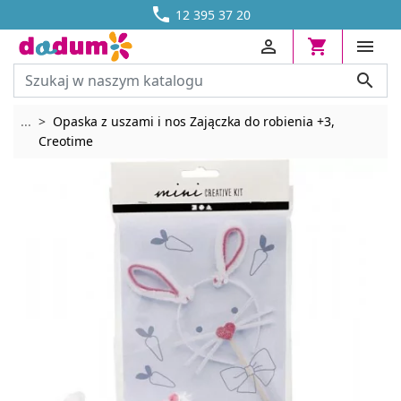




DOSTAWA OD 13,70 ZŁ
12 395 37 20




Rozwiń breadcrumbs
...
Opaska z uszami i nos Zajączka do robienia +3,
Creotime