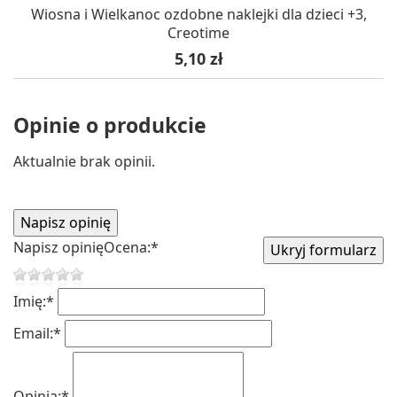
Wiosna i Wielkanoc ozdobne naklejki dla dzieci +3,
Creotime
Cena
5,10 zł
Opinie o produkcie
Aktualnie brak opinii.
Napisz opinię
Ocena:
*
Imię:
*
Email:
*
Opinia:
*