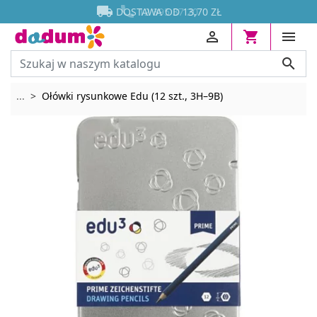




DOSTAWA OD 13,70 ZŁ
12 395 37 20




Rozwiń breadcrumbs
...
Ołówki rysunkowe Edu (12 szt., 3H–9B)