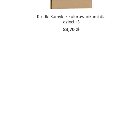
W MAGAZYNIE, DOSTAWA 24H
Kredki Kamyki z kolorowankami dla
dzieci +3
Cena
83,70 zł