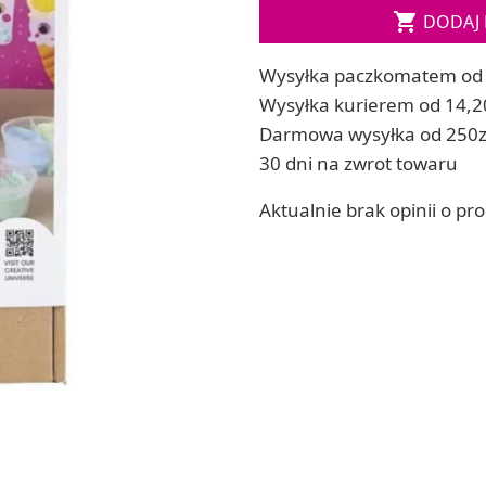

DODAJ 
ia
Zestawy do kul do kąpieli
ia
Soda, kwasek, formy do kul do kąpieli
Wysyłka paczkomatem od 
Dodatki: barwniki i zapachy
ACHOWE
Wysyłka kurierem od 14,2
RZEŹBA, GLINY I ODLEWY
Darmowa wysyłka od 250z
Lepienie i rzeźbienie
30 dni na zwrot towaru
Odlewy dekoracyjne
Tworzenie z gliny polimerowej
Aktualnie brak opinii o pr
Modelowanie dla dzieci
 robótek ręcznych