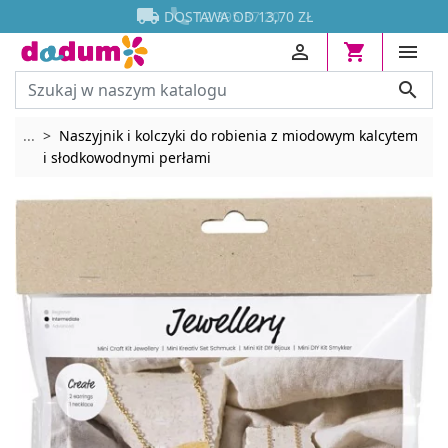




DOSTAWA OD 13,70 ZŁ




Rozwiń breadcrumbs
...
Naszyjnik i kolczyki do robienia z miodowym kalcytem
i słodkowodnymi perłami