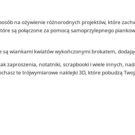
sposób na ożywienie różnorodnych projektów, które zachw
które są połączone za pomocą samoprzylepnego piankowe
ione są wiankami kwiatów wykończonymi brokatem, dodając
ak zaproszenia, notatniki, scrapbooki i wiele innych, n
kochasz te trójwymiarowe naklejki 3D, które pobudzą Two