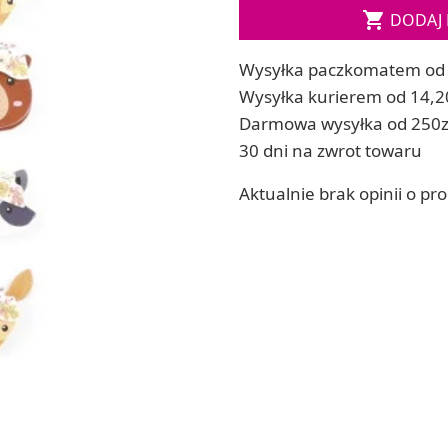

DODAJ 
ia
Zestawy do kul do kąpieli
ia
Soda, kwasek, formy do kul do kąpieli
Wysyłka paczkomatem od 
Dodatki: barwniki i zapachy
ACHOWE
Wysyłka kurierem od 14,2
RZEŹBA, GLINY I ODLEWY
Darmowa wysyłka od 250z
Lepienie i rzeźbienie
30 dni na zwrot towaru
Odlewy dekoracyjne
Tworzenie z gliny polimerowej
Aktualnie brak opinii o pr
Modelowanie dla dzieci
 robótek ręcznych