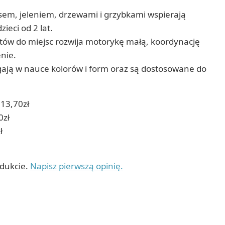
Gry sens
Puzzle ar
sem, jeleniem, drzewami i grzybkami wspierają
Zestawy do cyjanotypii
Puzzle e
Akcesoria i narzędzia do cyjanotypii
ieci od 2 lat.
Koraliki do prasowania
w do miejsc rozwija motorykę małą, koordynację
Techniki artystyczne – eksperymentalne
enie.
Zestawy doświadczalne i naukowe
ają w nauce kolorów i form oraz są dostosowane do
Malowanie piaskiem (Sablimage)
Wydrapywanki
Techniki mozaikowe i wyklejanki
13,70zł
0zł
ł
odukcie.
Napisz pierwszą opinię.