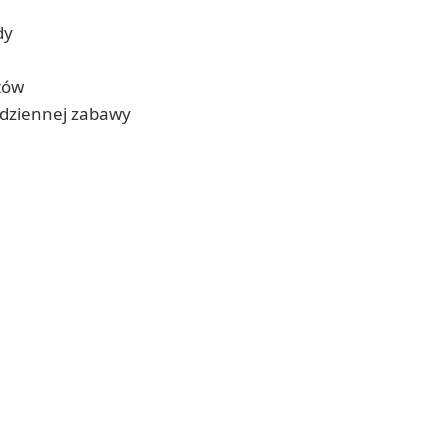
dy
tów
dziennej zabawy