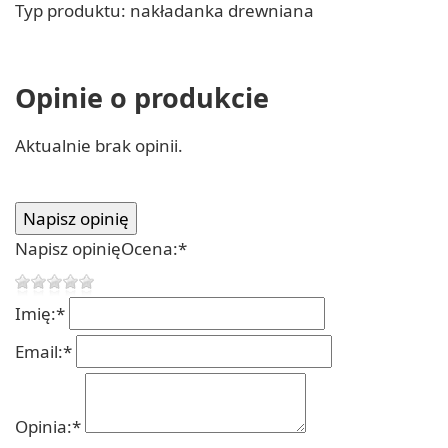
Typ produktu: nakładanka drewniana
Opinie o produkcie
Aktualnie brak opinii.
Napisz opinię
Ocena:
*
Imię:
*
Email:
*
Opinia:
*