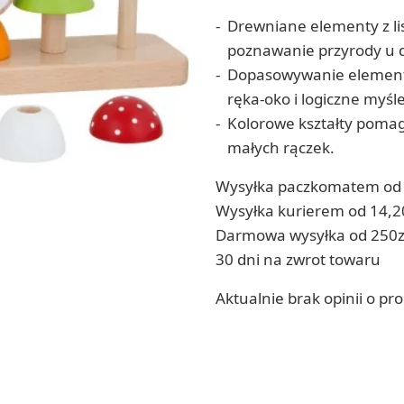
Soda, kwasek, formy do kul do kąpieli
ia
Drewniane elementy z li
Dodatki: barwniki i zapachy
ia
poznawanie przyrody u dz
RZEŹBA, GLINY I ODLEWY
Dopasowywanie elementó
ACHOWE
Lepienie i rzeźbienie
ręka-oko i logiczne myśl
Odlewy dekoracyjne
Tworzenie z gliny polimerowej
Kolorowe kształty pomag
Modelowanie dla dzieci
małych rączek.
Wysyłka paczkomatem od 
 robótek ręcznych
Wysyłka kurierem od 14,2
Darmowa wysyłka od 250z
30 dni na zwrot towaru
Aktualnie brak opinii o pr