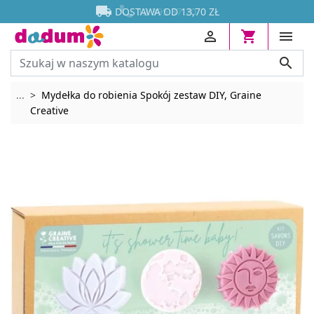




DOSTAWA OD 13,70 ZŁ




Rozwiń breadcrumbs
...
Mydełka do robienia Spokój zestaw DIY, Graine
Creative