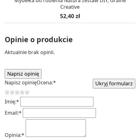
Mydełka do robienia Natura zestaw DIY, Graine
Creative
Cena
52,40 zł
Opinie o produkcie
Aktualnie brak opinii.
Napisz opinię
Ocena:
*
Imię:
*
Email:
*
Opinia:
*