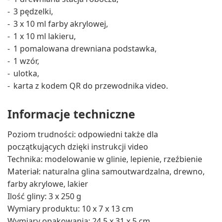
3 pędzelki,
3 x 10 ml farby akrylowej,
1 x 10 ml lakieru,
1 pomalowana drewniana podstawka,
1 wzór,
ulotka,
karta z kodem QR do przewodnika video.
Informacje techniczne
Poziom trudności: odpowiedni także dla
początkujących dzięki instrukcji video
Technika: modelowanie w glinie, lepienie, rzeźbienie
Materiał: naturalna glina samoutwardzalna, drewno,
farby akrylowe, lakier
Ilość gliny: 3 x 250 g
Wymiary produktu: 10 x 7 x 13 cm
Wymiary opakowania: 24,5 x 31 x 5 cm