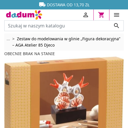




DOSTAWA OD 13,70 ZŁ




Rozwiń breadcrumbs
...
Zestaw do modelowania w glinie „Figura dekoracyjna”
– AGA Atelier 85 Djeco
OBECNIE BRAK NA STANIE