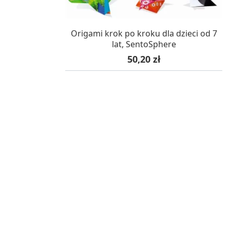
W MAGAZYNIE, DOSTAWA 24H
Origami krok po kroku dla dzieci od 7
lat, SentoSphere
Cena
50,20 zł