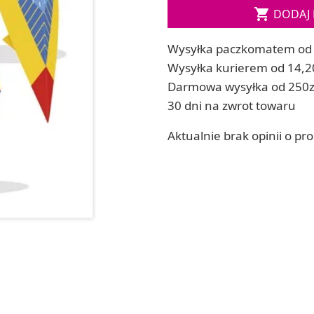
Soda, kwasek, formy do kul do kąpieli

DODAJ 
ia
Dodatki: barwniki i zapachy
ia
RZEŹBA, GLINY I ODLEWY
Wysyłka paczkomatem od 
ACHOWE
Lepienie i rzeźbienie
Wysyłka kurierem od 14,2
Odlewy dekoracyjne
Darmowa wysyłka od 250z
Tworzenie z gliny polimerowej
30 dni na zwrot towaru
Modelowanie dla dzieci
Aktualnie brak opinii o pr
 robótek ręcznych