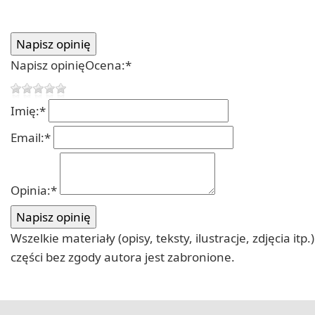
Napisz opinię
Ocena:
*
Imię:
*
Email:
*
Opinia:
*
Wszelkie materiały (opisy, teksty, ilustracje, zdjęcia
części bez zgody autora jest zabronione.