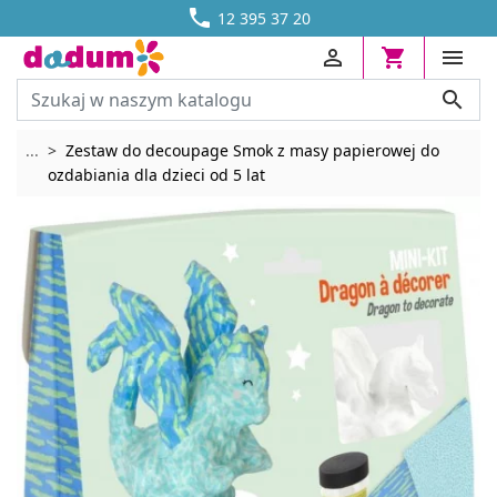




DOSTAWA OD 13,70 ZŁ
12 395 37 20




Rozwiń breadcrumbs
...
Zestaw do decoupage Smok z masy papierowej do
ozdabiania dla dzieci od 5 lat