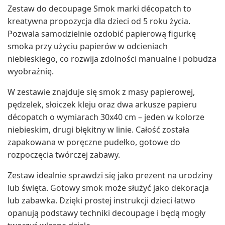
Zestaw do decoupage Smok marki décopatch to
kreatywna propozycja dla dzieci od 5 roku życia.
Pozwala samodzielnie ozdobić papierową figurkę
smoka przy użyciu papierów w odcieniach
niebieskiego, co rozwija zdolności manualne i pobudza
wyobraźnię.
W zestawie znajduje się smok z masy papierowej,
pędzelek, słoiczek kleju oraz dwa arkusze papieru
décopatch o wymiarach 30x40 cm – jeden w kolorze
niebieskim, drugi błękitny w linie. Całość została
zapakowana w poręczne pudełko, gotowe do
rozpoczęcia twórczej zabawy.
Zestaw idealnie sprawdzi się jako prezent na urodziny
lub święta. Gotowy smok może służyć jako dekoracja
lub zabawka. Dzięki prostej instrukcji dzieci łatwo
opanują podstawy techniki decoupage i będą mogły