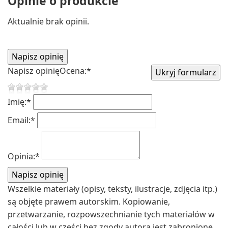
Opinie o produkcie
Aktualnie brak opinii.
Napisz opinię
Ocena:
*
Imię:
*
Email:
*
Opinia:
*
Wszelkie materiały (opisy, teksty, ilustracje, zdjęcia itp.)
są objęte prawem autorskim. Kopiowanie,
przetwarzanie, rozpowszechnianie tych materiałów w
całości lub w części bez zgody autora jest zabronione.