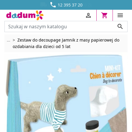




DOSTAWA OD 13,70 ZŁ
12 395 37 20




Rozwiń breadcrumbs
...
Zestaw do decoupage Jamnik z masy papierowej do
ozdabiania dla dzieci od 5 lat