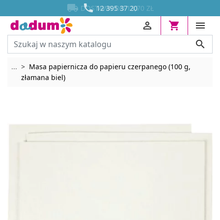




DOSTAWA OD 13,70 ZŁ
12 395 37 20




Rozwiń breadcrumbs
...
Masa papiernicza do papieru czerpanego (100 g,
złamana biel)