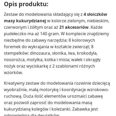
Opis produktu:
Zestaw do modelowania składający się z
4 słoiczków
masy kukurydzianej
w kolorze zielonym, niebieskim,
czerwonym i żółtym oraz aż
21 akcesoriów
. Każde
pudełeczko ma aż 140 gram. W komplecie znajdziemy
niezbędne do zabawy narzędzia: 8 kolorowych
foremek do wykrajania w kształcie zwierząt; 8
stempelków: dinozaura, słonika, lwa, krokodyla,
nosorożca, motylka, kotka i misia; wałek i okrągły
nożyk oraz wyciskarkę z 2 szablonami różnych
wzorków.
Kreatywny zestaw do modelowania rozwinie dziecięcą
wyobraźnie, małą motorykę i koordynacje wzrokowo-
ruchową. Duża ilość elementów urozmaici zabawę
oraz pozwoli zaprosić do modelowania masą
kukurydzianą kolegów i koleżanki. Zabawka jest
odpowiednia dla dwulatków.