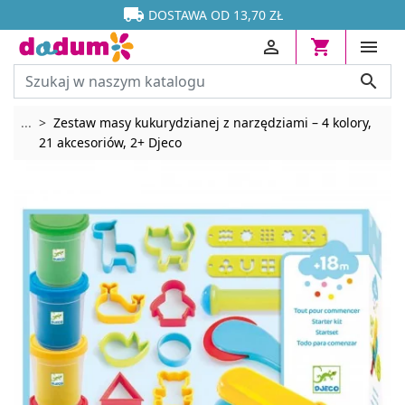




DOSTAWA OD 13,70 ZŁ




Rozwiń breadcrumbs
...
Zestaw masy kukurydzianej z narzędziami – 4 kolory,
21 akcesoriów, 2+ Djeco