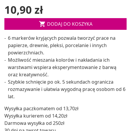
10,90 zł

DODAJ DO KOSZYKA
6 markerów kryjących pozwala tworzyć prace na
papierze, drewnie, pleksi, porcelanie i innych
powierzchniach.
Możliwość mieszania kolorów i nakładania ich
warstwami wspiera eksperymentowanie z barwą
oraz kreatywność.
Szybkie schnięcie po ok. 5 sekundach ogranicza
rozmazywanie i ułatwia wygodną pracę osobom od 6
lat.
Wysyłka paczkomatem od 13,70zł
Wysyłka kurierem od 14,20zł
Darmowa wysyłka od 250zł
30 dni na zwrot towaru