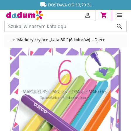




DOSTAWA OD 13,70 ZŁ




Rozwiń breadcrumbs
...
Markery kryjące „Lata 80.” (6 kolorów) – Djeco