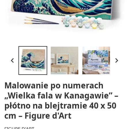


Malowanie po numerach
„Wielka fala w Kanagawie” –
płótno na blejtramie 40 x 50
cm – Figure d'Art
FIGURE D'ART