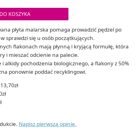
Gry sens
Puzzle ar
Zestawy do cyjanotypii
DO KOSZYKA
Puzzle e
Akcesoria i narzędzia do cyjanotypii
Koraliki do prasowania
wana płyta malarska pomaga prowadzić pędzel po
Techniki artystyczne – eksperymentalne
aw sprawdzi się u osób początkujących.
Zestawy doświadczalne i naukowe
nych flakonach mają płynną i kryjącą formułę, która
Malowanie piaskiem (Sablimage)
Wydrapywanki
i mieszać odcienie na palecie.
Techniki mozaikowe i wyklejanki
e i alkidy pochodzenia biologicznego, a flakony z 50%
ożna ponownie poddać recyklingowi.
13,70zł
0zł
ł
odukcie.
Napisz pierwszą opinię.