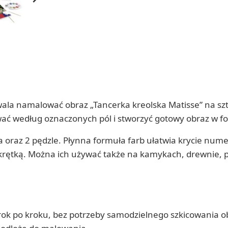
 namalować obraz „Tancerka kreolska Matisse” na sztyw
wać według oznaczonych pól i stworzyć gotowy obraz w fo
ia oraz 2 pędzle. Płynna formuła farb ułatwia krycie nu
krętką. Można ich używać także na kamykach, drewnie, pl
k po kroku, bez potrzeby samodzielnego szkicowania o