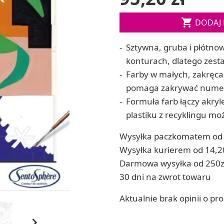
ia
Zestawy do kul do kąpieli

DODAJ 
ia
Soda, kwasek, formy do kul do kąpieli
Dodatki: barwniki i zapachy
ACHOWE
Sztywna, gruba i płótno
RZEŹBA, GLINY I ODLEWY
konturach, dlatego zest
Lepienie i rzeźbienie
Farby w małych, zakręca
Odlewy dekoracyjne
pomaga zakrywać numery 
Tworzenie z gliny polimerowej
Modelowanie dla dzieci
Formuła farb łączy akryl
 robótek ręcznych
plastiku z recyklingu m
Wysyłka paczkomatem od 
Wysyłka kurierem od 14,2
Darmowa wysyłka od 250z
30 dni na zwrot towaru
Aktualnie brak opinii o pr
