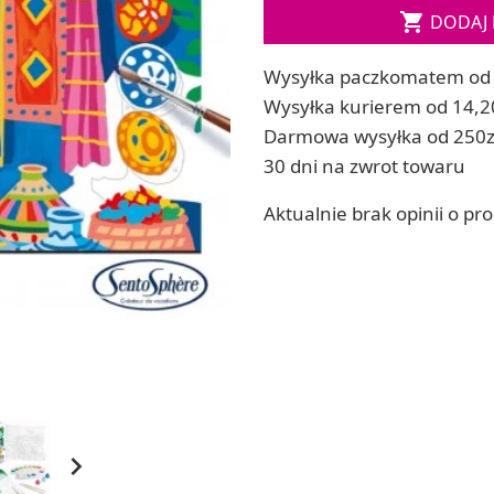

DODAJ 
ia
Zestawy do kul do kąpieli
ia
Soda, kwasek, formy do kul do kąpieli
Wysyłka paczkomatem od 
Dodatki: barwniki i zapachy
ACHOWE
Wysyłka kurierem od 14,2
RZEŹBA, GLINY I ODLEWY
Darmowa wysyłka od 250z
Lepienie i rzeźbienie
30 dni na zwrot towaru
Odlewy dekoracyjne
Tworzenie z gliny polimerowej
Aktualnie brak opinii o pr
Modelowanie dla dzieci
 robótek ręcznych
