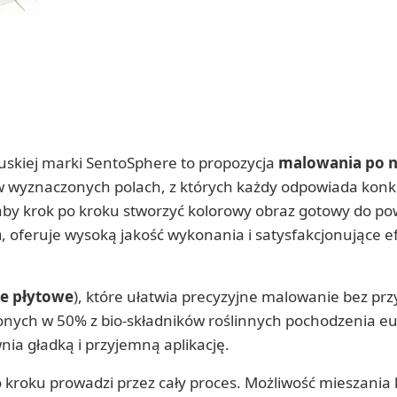
uskiej marki SentoSphere to propozycja
malowania po nu
 wyznaczonych polach, z których każdy odpowiada konk
y krok po kroku stworzyć kolorowy obraz gotowy do po
a
, oferuje wysoką jakość wykonania i satysfakcjonujące 
e płytowe
), które ułatwia precyzyjne malowanie bez prz
onych w 50% z bio-składników roślinnych pochodzenia eu
ia gładką i przyjemną aplikację.
o kroku prowadzi przez cały proces. Możliwość mieszani