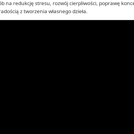
 na redukcję stresu, rozwój cierpliwości, poprawę konc
 radością z tworzenia własnego dzieła.