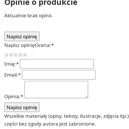
Opinie o produkcie
Aktualnie brak opinii.
Napisz opinię
Ocena:
*
Imię:
*
Email:
*
Opinia:
*
Wszelkie materiały (opisy, teksty, ilustracje, zdjęcia
części bez zgody autora jest zabronione.