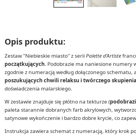
Opis produktu:
Zestaw "Niebieskie miasto" z serii
Palette d’Artiste
franc
początkujących
. Podobrazie ma naniesione numery w
zgodnie z numeracją według dołączonego schematu, ab
poszukujących chwili relaksu i twórczego skupieni
doświadczenia malarskiego.
W zestawie znajduje się płótno na tekturze (
podobrazi
paleta starannie dobranych farb akrylowych, wytworz
satynowe wykończenie i bardzo dobre krycie, co zapewn
Instrukcja zawiera schemat z numeracją, który krok p