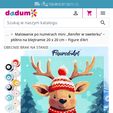




DOSTAWA OD 13,70 ZŁ




Rozwiń breadcrumbs
...
Malowanie po numerach mini „Renifer w sweterku” –
płótno na blejtramie 20 x 20 cm – Figure d'Art
OBECNIE BRAK NA STANIE