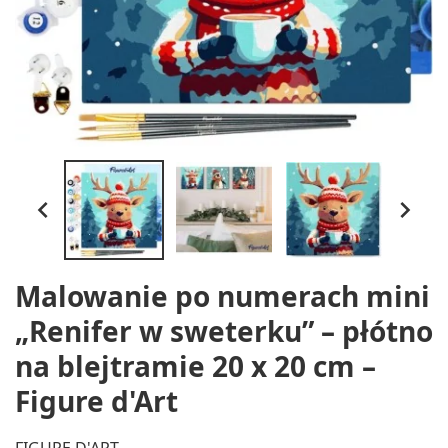


Malowanie po numerach mini
„Renifer w sweterku” – płótno
na blejtramie 20 x 20 cm –
Figure d'Art
FIGURE D'ART