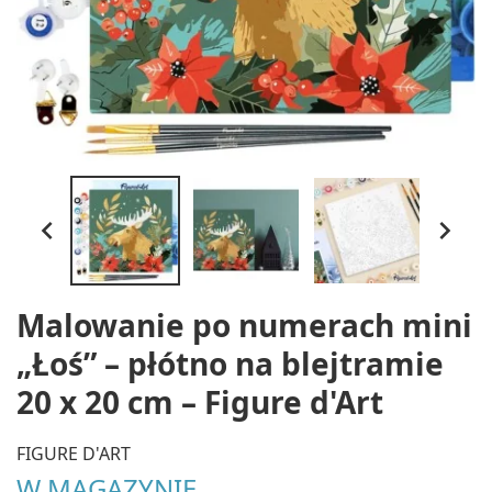


Malowanie po numerach mini
„Łoś” – płótno na blejtramie
20 x 20 cm – Figure d'Art
FIGURE D'ART
W MAGAZYNIE