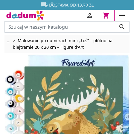




DOSTAWA OD 13,70 ZŁ




Rozwiń breadcrumbs
...
Malowanie po numerach mini „Łoś” – płótno na
blejtramie 20 x 20 cm – Figure d'Art