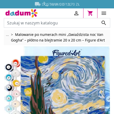




DOSTAWA OD 13,70 ZŁ




Rozwiń breadcrumbs
...
Malowanie po numerach mini „Gwiaździsta noc Van
Gogha” – płótno na blejtramie 20 x 20 cm – Figure d'Art