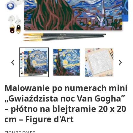


Malowanie po numerach mini
„Gwiaździsta noc Van Gogha”
– płótno na blejtramie 20 x 20
cm – Figure d'Art
FIGURE D'ART