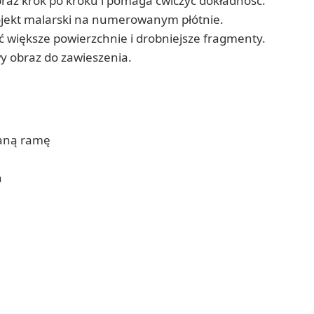
az krok po kroku i pomaga ćwiczyć dokładność.
ojekt malarski na numerowanym płótnie.
 większe powierzchnie i drobniejsze fragmenty.
y obraz do zawieszenia.
ianą ramę
h