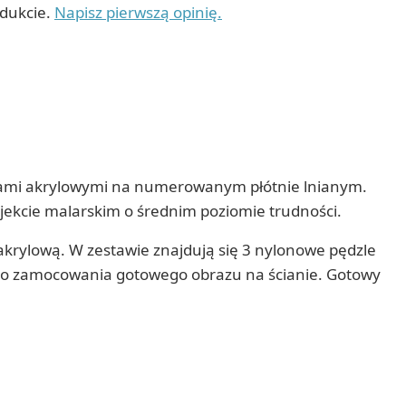
odukcie.
Napisz pierwszą opinię.
arbami akrylowymi na numerowanym płótnie lnianym.
jekcie malarskim o średnim poziomie trudności.
rylową. W zestawie znajdują się 3 nylonowe pędzle
y do zamocowania gotowego obrazu na ścianie. Gotowy