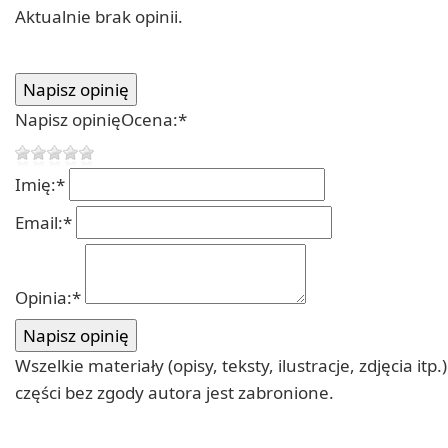
Aktualnie brak opinii.
Napisz opinię
Ocena:
*
Imię:
*
Email:
*
Opinia:
*
Wszelkie materiały (opisy, teksty, ilustracje, zdjęcia
części bez zgody autora jest zabronione.