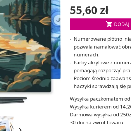
Soda, kwasek, formy do kul do kąpieli
55,60 zł
ia
Dodatki: barwniki i zapachy
ia
RZEŹBA, GLINY I ODLEWY

DODAJ 
ACHOWE
Lepienie i rzeźbienie
Odlewy dekoracyjne
Numerowane płótno lnia
Tworzenie z gliny polimerowej
Modelowanie dla dzieci
pozwala namalować obraz
numerach.
Farby akrylowe z numera
 robótek ręcznych
pomagają rozpocząć pra
Poziom średnio zaawanso
haczyki sprawdzają się 
Wysyłka paczkomatem od 
Wysyłka kurierem od 14,2
Darmowa wysyłka od 250z
30 dni na zwrot towaru
