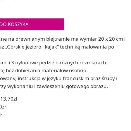
Gry sens
Puzzle ar
Zestawy do cyjanotypii
Puzzle e
Akcesoria i narzędzia do cyjanotypii
Koraliki do prasowania
DO KOSZYKA
Techniki artystyczne – eksperymentalne
Zestawy doświadczalne i naukowe
ne na drewnianym blejtramie ma wymiar 20 x 20 cm i
Malowanie piaskiem (Sablimage)
 „Górskie jezioro i kajak” techniką malowania po
Wydrapywanki
Techniki mozaikowe i wyklejanki
mi i 3 nylonowe pędzle o różnych rozmiarach
cę bez dobierania materiałów osobno.
wany, instrukcja w języku francuskim oraz śruby i
przy wykonaniu i zawieszeniu gotowego obrazu.
13,70zł
0zł
ł