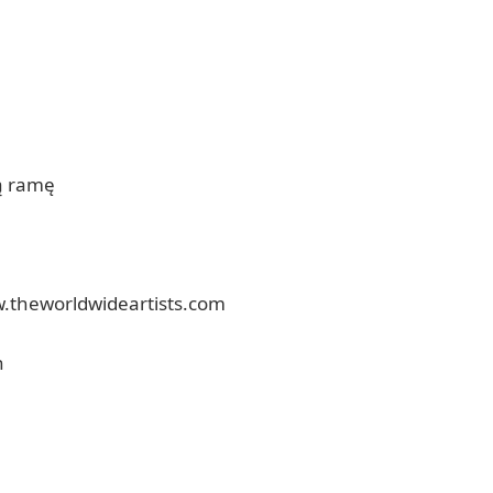
ną ramę
w.theworldwideartists.com
h