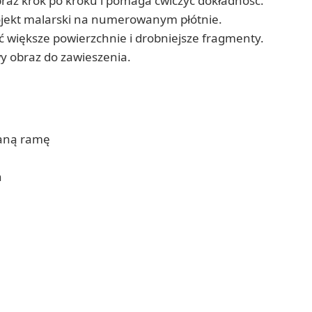
az krok po kroku i pomaga ćwiczyć dokładność.
ojekt malarski na numerowanym płótnie.
 większe powierzchnie i drobniejsze fragmenty.
y obraz do zawieszenia.
ianą ramę
h