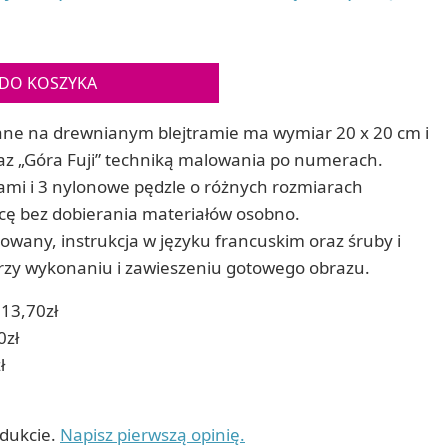
Gry sens
Puzzle ar
Zestawy do cyjanotypii
Puzzle e
Akcesoria i narzędzia do cyjanotypii
Koraliki do prasowania
DO KOSZYKA
Techniki artystyczne – eksperymentalne
Zestawy doświadczalne i naukowe
ne na drewnianym blejtramie ma wymiar 20 x 20 cm i
Malowanie piaskiem (Sablimage)
z „Góra Fuji” techniką malowania po numerach.
Wydrapywanki
mi i 3 nylonowe pędzle o różnych rozmiarach
Techniki mozaikowe i wyklejanki
cę bez dobierania materiałów osobno.
wany, instrukcja w języku francuskim oraz śruby i
przy wykonaniu i zawieszeniu gotowego obrazu.
13,70zł
0zł
ł
odukcie.
Napisz pierwszą opinię.