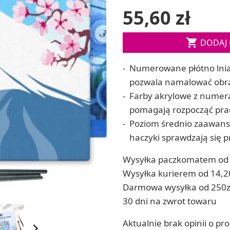
55,60 zł
ia
Zestawy do kul do kąpieli
ia
Soda, kwasek, formy do kul do kąpieli
Dodatki: barwniki i zapachy

DODAJ 
ACHOWE
RZEŹBA, GLINY I ODLEWY
Numerowane płótno lnia
Lepienie i rzeźbienie
Odlewy dekoracyjne
pozwala namalować obra
Tworzenie z gliny polimerowej
Farby akrylowe z numera
Modelowanie dla dzieci
pomagają rozpocząć pra
 robótek ręcznych
Poziom średnio zaawanso
haczyki sprawdzają się 
Wysyłka paczkomatem od 
Wysyłka kurierem od 14,2
Darmowa wysyłka od 250z
30 dni na zwrot towaru
Aktualnie brak opinii o pr
