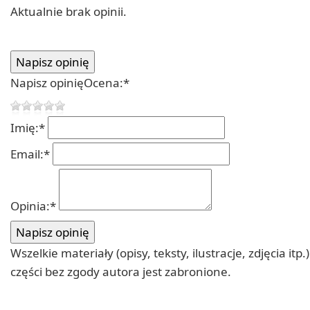
Aktualnie brak opinii.
Napisz opinię
Ocena:
*
Imię:
*
Email:
*
Opinia:
*
Wszelkie materiały (opisy, teksty, ilustracje, zdjęcia
części bez zgody autora jest zabronione.