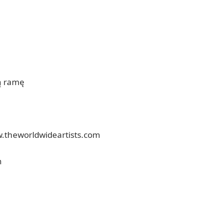
ną ramę
w.theworldwideartists.com
h