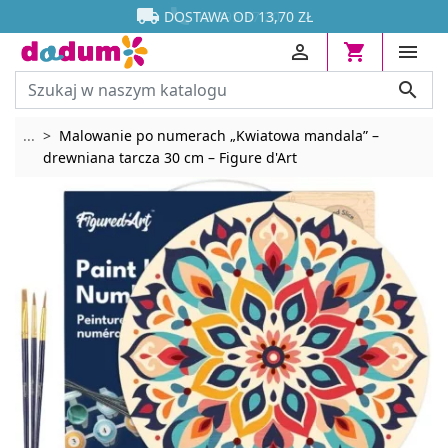




DOSTAWA OD 13,70 ZŁ




Rozwiń breadcrumbs
...
Malowanie po numerach „Kwiatowa mandala” –
drewniana tarcza 30 cm – Figure d'Art