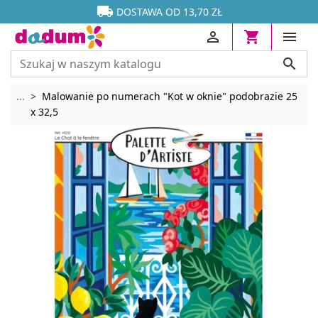




DOSTAWA OD 13,70 ZŁ




Rozwiń breadcrumbs
...
Malowanie po numerach "Kot w oknie" podobrazie 25
x 32,5