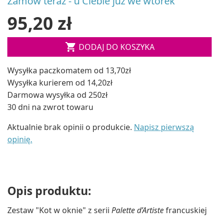
Zamów teraz - u Ciebie już we wtorek
95,20 zł

DODAJ DO KOSZYKA
Wysyłka paczkomatem od 13,70zł
Wysyłka kurierem od 14,20zł
Darmowa wysyłka od 250zł
30 dni na zwrot towaru
Aktualnie brak opinii o produkcie.
Napisz pierwszą
opinię.
Opis produktu:
Zestaw "Kot w oknie" z serii
Palette d’Artiste
francuskiej