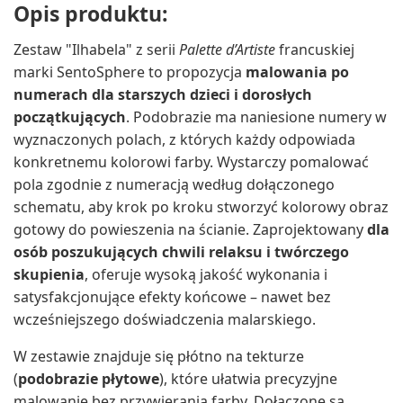
Opis produktu:
Zestaw "Ilhabela" z serii
Palette d’Artiste
francuskiej
marki SentoSphere to propozycja
malowania po
numerach dla starszych dzieci i dorosłych
początkujących
. Podobrazie ma naniesione numery w
wyznaczonych polach, z których każdy odpowiada
konkretnemu kolorowi farby. Wystarczy pomalować
pola zgodnie z numeracją według dołączonego
schematu, aby krok po kroku stworzyć kolorowy obraz
gotowy do powieszenia na ścianie. Zaprojektowany
dla
osób poszukujących chwili relaksu i twórczego
skupienia
, oferuje wysoką jakość wykonania i
satysfakcjonujące efekty końcowe – nawet bez
wcześniejszego doświadczenia malarskiego.
W zestawie znajduje się płótno na tekturze
(
podobrazie płytowe
), które ułatwia precyzyjne
malowanie bez przywierania farby. Dołączone są