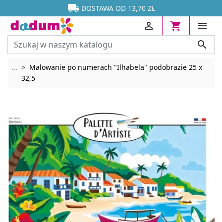




DOSTAWA OD 13,70 ZŁ




Rozwiń breadcrumbs
...
Malowanie po numerach "Ilhabela" podobrazie 25 x
32,5