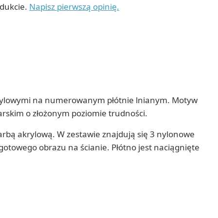
odukcie.
Napisz pierwszą opinię.
akrylowymi na numerowanym płótnie lnianym. Motyw
arskim o złożonym poziomie trudności.
bą akrylową. W zestawie znajdują się 3 nylonowe
towego obrazu na ścianie. Płótno jest naciągnięte