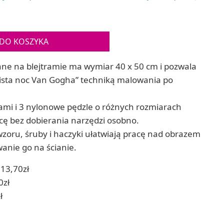
Gry sens
Puzzle ar
Zestawy do cyjanotypii
Puzzle e
Akcesoria i narzędzia do cyjanotypii
Koraliki do prasowania
DO KOSZYKA
Techniki artystyczne – eksperymentalne
Zestawy doświadczalne i naukowe
ne na blejtramie ma wymiar 40 x 50 cm i pozwala
Malowanie piaskiem (Sablimage)
ista noc Van Gogha” techniką malowania po
Wydrapywanki
Techniki mozaikowe i wyklejanki
mi i 3 nylonowe pędzle o różnych rozmiarach
ę bez dobierania narzędzi osobno.
wzoru, śruby i haczyki ułatwiają pracę nad obrazem
anie go na ścianie.
13,70zł
0zł
ł