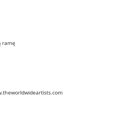
ną ramę
w.theworldwideartists.com