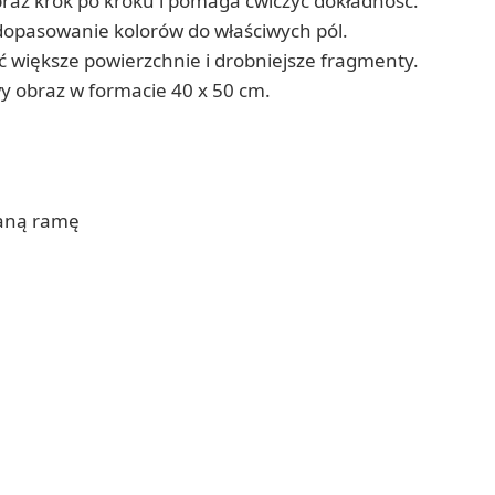
az krok po kroku i pomaga ćwiczyć dokładność.
opasowanie kolorów do właściwych pól.
 większe powierzchnie i drobniejsze fragmenty.
y obraz w formacie 40 x 50 cm.
ianą ramę