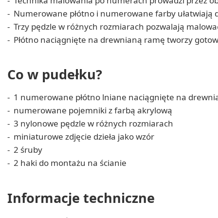
Technika malowania po numerach prowadzi przez obr
Numerowane płótno i numerowane farby ułatwiają d
Trzy pędzle w różnych rozmiarach pozwalają malować
Płótno naciągnięte na drewnianą ramę tworzy gotow
Co w pudełku?
1 numerowane płótno lniane naciągnięte na drewn
numerowane pojemniki z farbą akrylową
3 nylonowe pędzle w różnych rozmiarach
miniaturowe zdjęcie dzieła jako wzór
2 śruby
2 haki do montażu na ścianie
Informacje techniczne