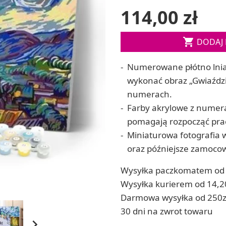
114,00 zł
ia
Zestawy do kul do kąpieli
ia
Soda, kwasek, formy do kul do kąpieli
Dodatki: barwniki i zapachy

DODAJ 
ACHOWE
RZEŹBA, GLINY I ODLEWY
Numerowane płótno lnia
Lepienie i rzeźbienie
Odlewy dekoracyjne
wykonać obraz „Gwiaźdz
Tworzenie z gliny polimerowej
numerach.
Modelowanie dla dzieci
Farby akrylowe z numera
 robótek ręcznych
pomagają rozpocząć prac
Miniaturowa fotografia 
oraz późniejsze zamocow
Wysyłka paczkomatem od 
Wysyłka kurierem od 14,2
Darmowa wysyłka od 250z
30 dni na zwrot towaru
