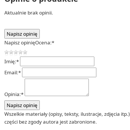
Aktualnie brak opinii.
Napisz opinię
Ocena:
*
Imię:
*
Email:
*
Opinia:
*
Wszelkie materiały (opisy, teksty, ilustracje, zdjęcia
części bez zgody autora jest zabronione.