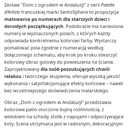
Zestaw "Dom z ogrodem w Andaluzji" z serii
Palette
d’Artiste
francuskiej marki SentoSphere to propozycja
malowania po numerach dla starszych dzieci i
dorosłych początkujących
. Podobrazie ma naniesione
numery w wyznaczonych polach, z których każdy
odpowiada konkretnemu kolorowi farby. Wystarczy
pomalować pola zgodnie z numeracją według
dołączonego schematu, aby krok po kroku stworzyć
kolorowy obraz gotowy do powieszenia na ścianie.
Zaprojektowany
dla osób poszukujących chwili
relaksu
i twórczego skupienia, oferuje wysoką jakość
wykonania i satysfakcjonujące efekty końcowe – nawet
bez wcześniejszego doświadczenia malarskiego.
Obraz „Dom z ogrodem w Andaluzji” przedstawia
kolorowe patio otoczone bujną roślinnością, z
widokiem na schody, stolik z napojami i odpoczywające
koty. Scena utrzymana jest w radosnym, dekoracyjnym