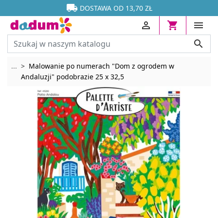




DOSTAWA OD 13,70 ZŁ




Rozwiń breadcrumbs
...
Malowanie po numerach "Dom z ogrodem w
Andaluzji" podobrazie 25 x 32,5