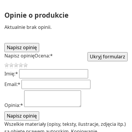
Opinie o produkcie
Aktualnie brak opinii.
Napisz opinię
Ocena:
*
Imię:
*
Email:
*
Opinia:
*
Wszelkie materiały (opisy, teksty, ilustracje, zdjęcia itp.)
są objęte prawem autorskim. Kopiowanie,