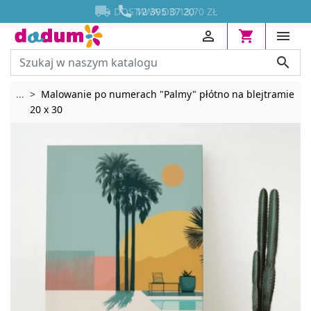




DOSTAWA OD 13,70 ZŁ
12 395 37 20




Rozwiń breadcrumbs
...
Malowanie po numerach "Palmy" płótno na blejtramie
20 x 30