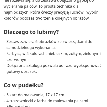
nie rozlewa się, a do zestawu dołączono gąbkę do
wycierania palców. To prosta technika dla
najmłodszych, która ćwiczy precyzję ruchów i wybór
kolorów podczas tworzenia kolejnych obrazów.
Dlaczego to lubimy?
Zestaw zawiera 6 obrazków ze zwierzątkami do
samodzielnego wykonania.
Farby są w 4 kolorach: niebieskim, żółtym, zielonym i
czerwonym.
Dołączona sztaluga pozwala od razu wyeksponować
gotowy obrazek.
Co w pudełku?
6 kart do malowania, 17 x 17 cm
4 tuszowniczki z farbą do malowania palcami
Mini sztaluga