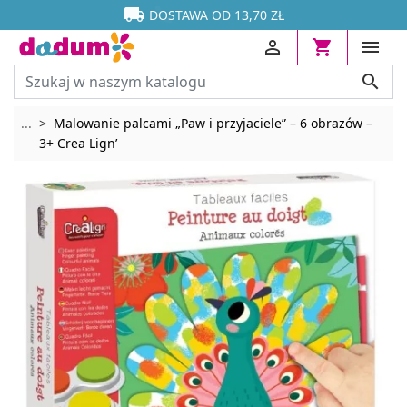




DOSTAWA OD 13,70 ZŁ




Rozwiń breadcrumbs
...
Malowanie palcami „Paw i przyjaciele” – 6 obrazów –
3+ Crea Lign’