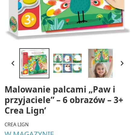


Malowanie palcami „Paw i
przyjaciele” – 6 obrazów – 3+
Crea Lign’
CREA LIGN
W MAGAZYNIE