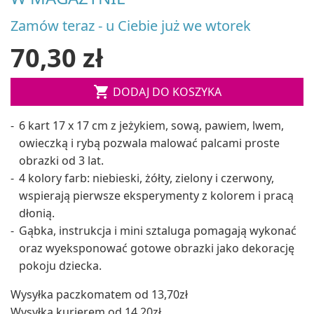
Zamów teraz - u Ciebie już we wtorek
70,30 zł

DODAJ DO KOSZYKA
6 kart 17 x 17 cm z jeżykiem, sową, pawiem, lwem,
owieczką i rybą pozwala malować palcami proste
obrazki od 3 lat.
4 kolory farb: niebieski, żółty, zielony i czerwony,
wspierają pierwsze eksperymenty z kolorem i pracą
dłonią.
Gąbka, instrukcja i mini sztaluga pomagają wykonać
oraz wyeksponować gotowe obrazki jako dekorację
pokoju dziecka.
Wysyłka paczkomatem od 13,70zł
Wysyłka kurierem od 14,20zł