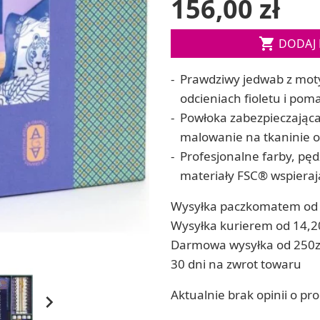
156,00 zł
Soda, kwasek, formy do kul do kąpieli
ia
Dodatki: barwniki i zapachy
ia

RZEŹBA, GLINY I ODLEWY
DODAJ 
ACHOWE
Lepienie i rzeźbienie
Prawdziwy jedwab z mot
Odlewy dekoracyjne
Tworzenie z gliny polimerowej
odcieniach fioletu i pom
Modelowanie dla dzieci
Powłoka zabezpieczająca 
malowanie na tkaninie o
Profesjonalne farby, pęd
 robótek ręcznych
materiały FSC® wspieraj
Wysyłka paczkomatem od 
Wysyłka kurierem od 14,2
Darmowa wysyłka od 250z
30 dni na zwrot towaru
Aktualnie brak opinii o pr
