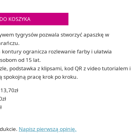
Gry sens
Puzzle ar
Zestawy do cyjanotypii
Puzzle e
Akcesoria i narzędzia do cyjanotypii
DO KOSZYKA
Koraliki do prasowania
Techniki artystyczne – eksperymentalne
ywem tygrysów pozwala stworzyć apaszkę w
Zestawy doświadczalne i naukowe
arańczu.
Malowanie piaskiem (Sablimage)
kontury ogranicza rozlewanie farby i ułatwia
Wydrapywanki
sobom od 15 lat.
Techniki mozaikowe i wyklejanki
zle, podstawka z klipsami, kod QR z video tutorialem i
ą spokojną pracę krok po kroku.
13,70zł
0zł
ł
odukcie.
Napisz pierwszą opinię.